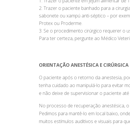
Trazer o paciente em jejum alimentar de 
Trazer o paciente banhado para a cirurgia
sabonete ou xampú anti-séptico – por exemp
Protex ou Proderme.
Se o procedimento cirúrgico requerer o us
Para ter certeza, pergunte ao Médico Veteri
ORIENTAÇÃO ANESTÉSICA E CIRÚRGICA
O paciente após o retorno da anestesia, p
tenha cuidado ao manipulá-lo para evitar m
e não deixe de supervisionar o paciente até
No processo de recuperação anestésica, 
Pedimos para mantê-lo em local baixo, ond
muitos estímulos auditivos e visuais para q