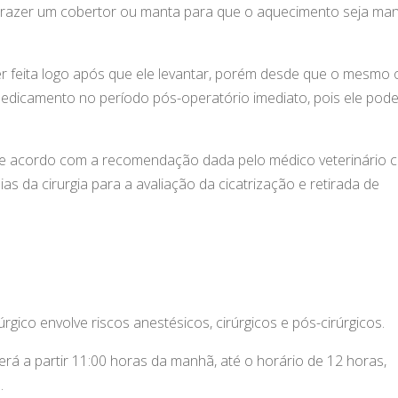
trazer um cobertor ou manta para que o aquecimento seja man
r feita logo após que ele levantar, porém desde que o mesmo 
medicamento no período pós-operatório imediato, pois ele pod
ta de acordo com a recomendação dada pelo médico veterinário
as da cirurgia para a avaliação da cicatrização e retirada de
ico envolve riscos anestésicos, cirúrgicos e pós-cirúrgicos.
rá a partir 11:00 horas da manhã, até o horário de 12 horas,
.