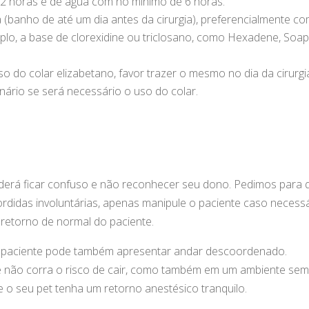
12 horas e de água com no mínimo de 6 horas.
 (banho de até um dia antes da cirurgia), preferencialmente c
lo, a base de clorexidine ou triclosano, como Hexadene, Soap
o do colar elizabetano, favor trazer o mesmo no dia da cirurgi
nário se será necessário o uso do colar.
oderá ficar confuso e não reconhecer seu dono. Pedimos para 
ordidas involuntárias, apenas manipule o paciente caso necess
 retorno de normal do paciente.
o paciente pode também apresentar andar descoordenado.
e não corra o risco de cair, como também em um ambiente se
ue o seu pet tenha um retorno anestésico tranquilo.