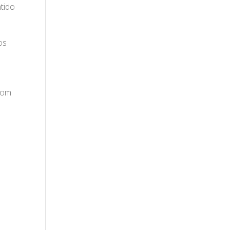
tido
os
e
 com