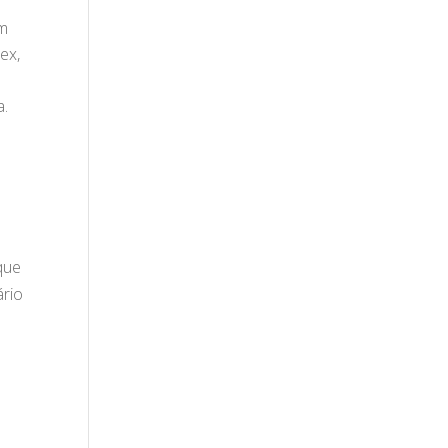
om
ex,
a.
que
ário
m